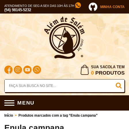
ATENDIMENTO DE SEG A SEX DAS 10H ÀS 17H
MINHA CONTA
(54) 98145-5232
SUA SACOLA TEM
0
PRODUTOS
MENU
Início
>
Produtos marcados com a tag “Enula campana”
Enula campana