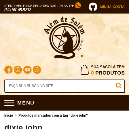
ATENDIMENTO DE SEG A SEX DAS 10H ÀS 17H
MINHA CONTA
(54) 98145-5232
SUA SACOLA TEM
0
PRODUTOS
MENU
Início
>
Produtos marcados com a tag “dixie john”
dixie john