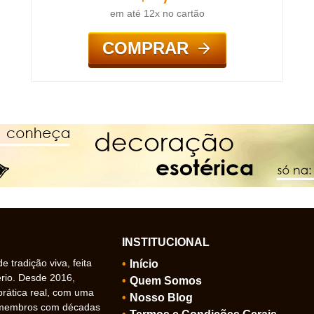
em até 12x no cartão
COMPRAR
INSTITUCIONAL
 tradição viva, feita
Início
ério. Desde 2016,
Quem Somos
prática real, com uma
Nosso Blog
 membros com décadas