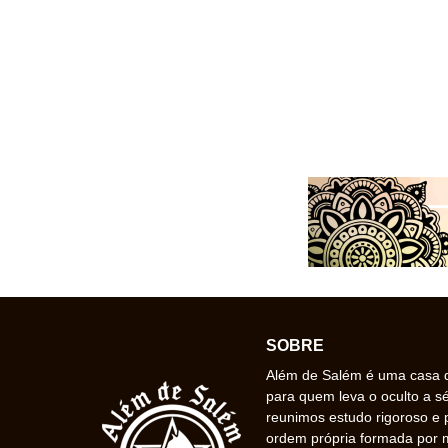
SOBRE
Além de Salém é uma casa de
para quem leva o oculto a s
reunimos estudo rigoroso e 
ordem própria formada por