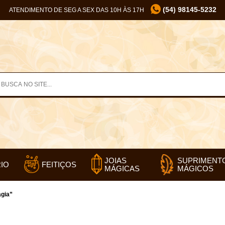
(54) 98145-5232
ATENDIMENTO DE SEG A SEX DAS 10H ÀS 17H
SUPRIMENT
JOIAS
IO
FEITIÇOS
MÁGICOS
MÁGICAS
agia”