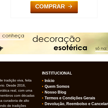
COMPRAR
INSTITUCIONAL
 tradição viva, feita
Início
ério. Desde 2016,
Quem Somos
prática real, com uma
Nosso Blog
 membros com décadas
Termos e Condições Gerais
 curadoria de alto
Devolução, Reembolso e Cancela
undo de tradições