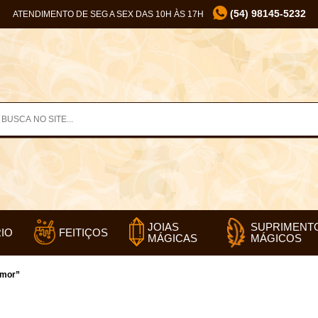
(54) 98145-5232
ATENDIMENTO DE SEG A SEX DAS 10H ÀS 17H
SUPRIMENT
JOIAS
IO
FEITIÇOS
MÁGICOS
MÁGICAS
amor”