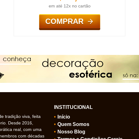
em até 12x no cartão
COMPRAR
INSTITUCIONAL
 tradição viva, feita
Início
ério. Desde 2016,
Quem Somos
prática real, com uma
Nosso Blog
 membros com décadas