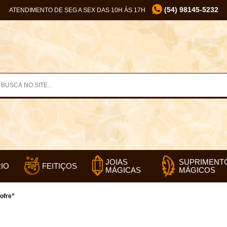
(54) 98145-5232
ATENDIMENTO DE SEG A SEX DAS 10H ÀS 17H
SUPRIMENT
JOIAS
IO
FEITIÇOS
MÁGICOS
MÁGICAS
ofre”