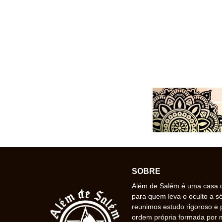
SOBRE
Além de Salém é uma casa de
para quem leva o oculto a s
reunimos estudo rigoroso e 
ordem própria formada por