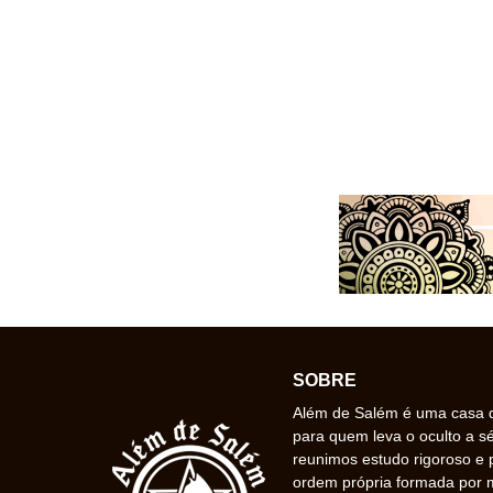
SOBRE
Além de Salém é uma casa de
para quem leva o oculto a s
reunimos estudo rigoroso e 
ordem própria formada por