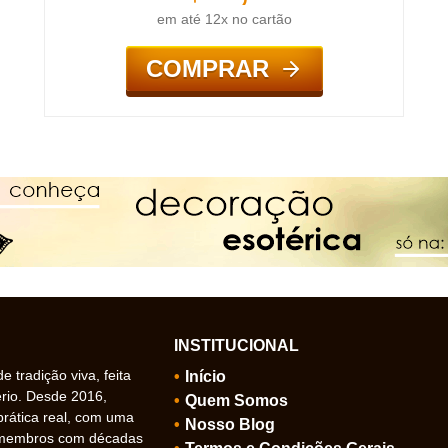
em até 12x no cartão
COMPRAR
INSTITUCIONAL
 tradição viva, feita
Início
ério. Desde 2016,
Quem Somos
prática real, com uma
Nosso Blog
 membros com décadas