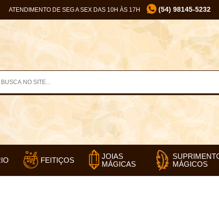
(54) 98145-5232
ATENDIMENTO DE SEG A SEX DAS 10H ÀS 17H
SUPRIMENT
JOIAS
IO
FEITIÇOS
MÁGICOS
MÁGICAS