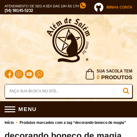
ATENDIMENTO DE SEG A SEX DAS 10H ÀS 17H
MINHA CONTA
(54) 98145-5232
SUA SACOLA TEM
0
PRODUTOS
MENU
Início
>
Produtos marcados com a tag “decorando boneco de magia”
decorando boneco de magia