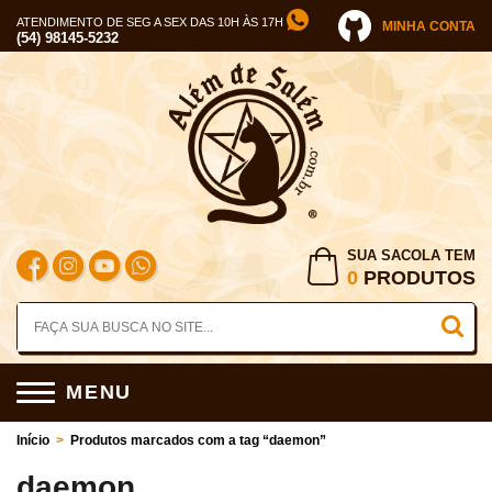
ATENDIMENTO DE SEG A SEX DAS 10H ÀS 17H
MINHA CONTA
(54) 98145-5232
SUA SACOLA TEM
0
PRODUTOS
MENU
Início
>
Produtos marcados com a tag “daemon”
daemon