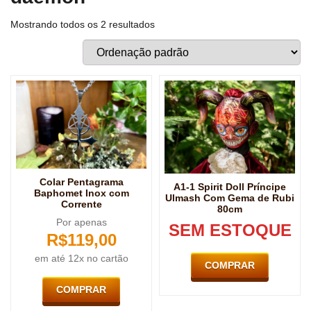
Mostrando todos os 2 resultados
Colar Pentagrama
A1-1 Spirit Doll Príncipe
Baphomet Inox com
Ulmash Com Gema de Rubi
Corrente
80cm
Por apenas
SEM ESTOQUE
R$
119,00
em até 12x no cartão
COMPRAR
COMPRAR