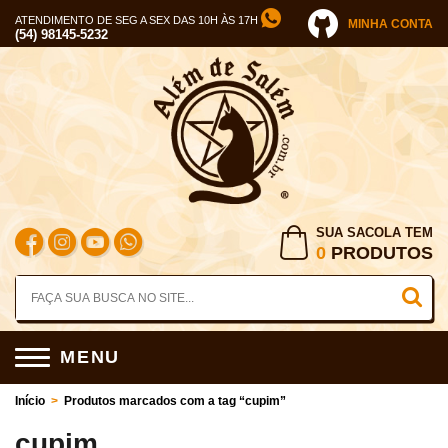
ATENDIMENTO DE SEG A SEX DAS 10H ÀS 17H
MINHA CONTA
(54) 98145-5232
SUA SACOLA TEM
0
PRODUTOS
MENU
Início
>
Produtos marcados com a tag “cupim”
cupim