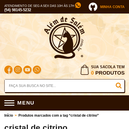
ATENDIMENTO DE SEG A SEX DAS 10H ÀS 17H
MINHA CONTA
(54) 98145-5232
SUA SACOLA TEM
0
PRODUTOS
MENU
Início
>
Produtos marcados com a tag “cristal de citrino”
cristal de citrino