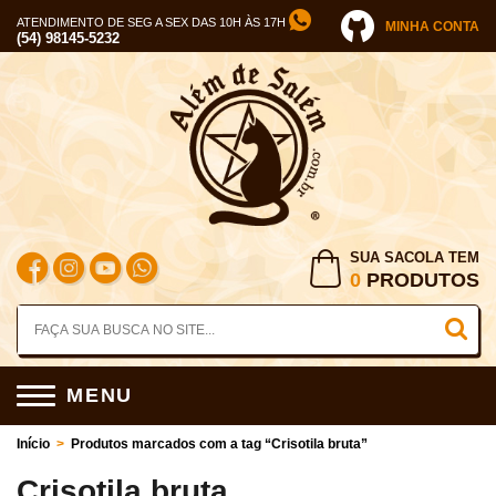
ATENDIMENTO DE SEG A SEX DAS 10H ÀS 17H
MINHA CONTA
(54) 98145-5232
SUA SACOLA TEM
0
PRODUTOS
MENU
Início
>
Produtos marcados com a tag “Crisotila bruta”
Crisotila bruta