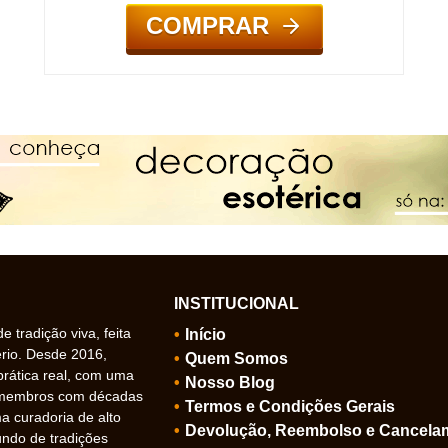
COMPRAR
INSTITUCIONAL
 tradição viva, feita
Início
ério. Desde 2016,
Quem Somos
prática real, com uma
Nosso Blog
 membros com décadas
Termos e Condições Gerais
 curadoria de alto
Devolução, Reembolso e Cancela
undo de tradições