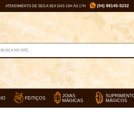
(54) 98145-5232
ATENDIMENTO DE SEG A SEX DAS 10H ÀS 17H
SUPRIMENT
JOIAS
IO
FEITIÇOS
MÁGICOS
MÁGICAS