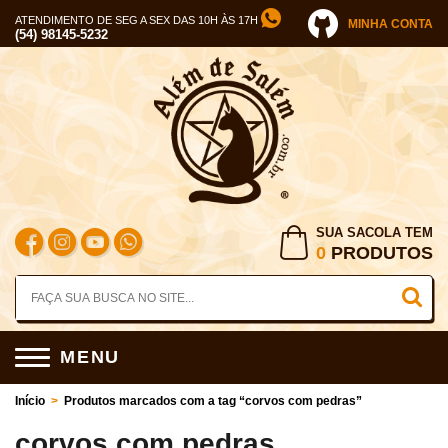
ATENDIMENTO DE SEG A SEX DAS 10H ÀS 17H
MINHA CONTA
(54) 98145-5232
SUA SACOLA TEM
0
PRODUTOS
MENU
Início
>
Produtos marcados com a tag “corvos com pedras”
corvos com pedras