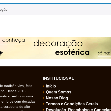
leção.
INSTITUCIONAL
 tradição viva, feita
Início
ério. Desde 2016,
Quem Somos
prática real, com uma
Nosso Blog
 membros com décadas
Termos e Condições Gerais
 curadoria de alto
Devolução, Reembolso e Cancela