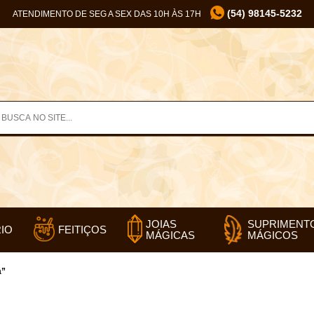
(54) 98145-5232
ATENDIMENTO DE SEG A SEX DAS 10H ÀS 17H
SUPRIMENT
JOIAS
IO
FEITIÇOS
MÁGICOS
MÁGICAS
a”