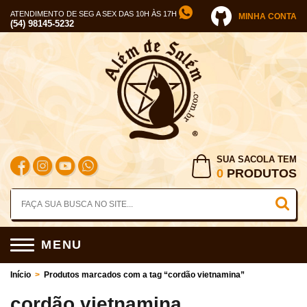
ATENDIMENTO DE SEG A SEX DAS 10H ÀS 17H
MINHA CONTA
(54) 98145-5232
SUA SACOLA TEM
0
PRODUTOS
MENU
Início
>
Produtos marcados com a tag “cordão vietnamina”
cordão vietnamina