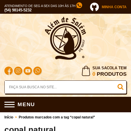
ATENDIMENTO DE SEG A SEX DAS 10H ÀS 17H
MINHA CONTA
(54) 98145-5232
SUA SACOLA TEM
0
PRODUTOS
MENU
Início
>
Produtos marcados com a tag “copal natural”
copal natural