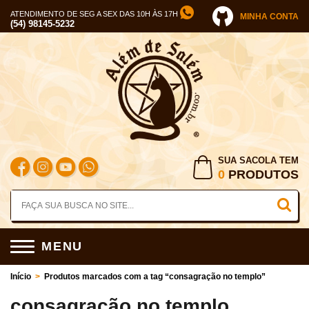
ATENDIMENTO DE SEG A SEX DAS 10H ÀS 17H
MINHA CONTA
(54) 98145-5232
SUA SACOLA TEM
0
PRODUTOS
MENU
Início
>
Produtos marcados com a tag “consagração no templo”
consagração no templo