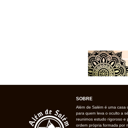
SOBRE
Além de Salém é uma casa de
para quem leva o oculto a s
reunimos estudo rigoroso e 
ordem própria formada por