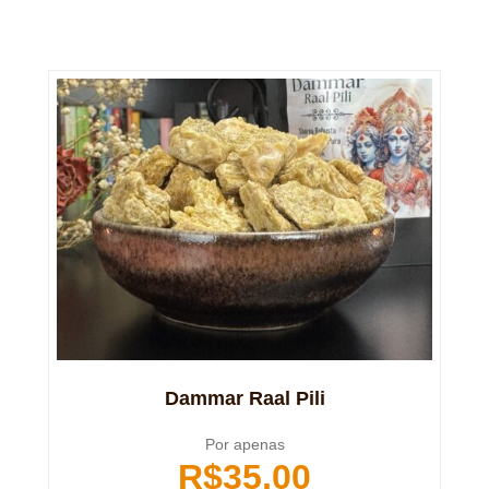
Dammar Raal Pili
Por apenas
R$
35,00