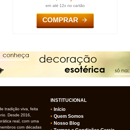
em até 12x no cartão
COMPRAR
INSTITUCIONAL
 tradição viva, feita
Início
ério. Desde 2016,
Quem Somos
prática real, com uma
Nosso Blog
 membros com décadas