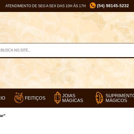
(54) 98145-5232
ATENDIMENTO DE SEG A SEX DAS 10H ÀS 17H
SUPRIMENT
JOIAS
IO
FEITIÇOS
MÁGICOS
MÁGICAS
ar”