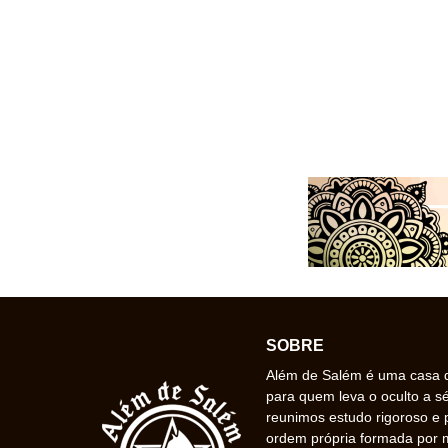
SOBRE
Além de Salém é uma casa de
para quem leva o oculto a s
reunimos estudo rigoroso e 
ordem própria formada por