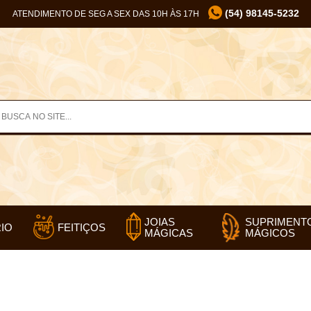
(54) 98145-5232
ATENDIMENTO DE SEG A SEX DAS 10H ÀS 17H
SUPRIMENT
JOIAS
IO
FEITIÇOS
MÁGICOS
MÁGICAS