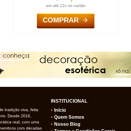
em até 12x no cartão
COMPRAR
INSTITUCIONAL
 tradição viva, feita
Início
ério. Desde 2016,
Quem Somos
prática real, com uma
Nosso Blog
 membros com décadas