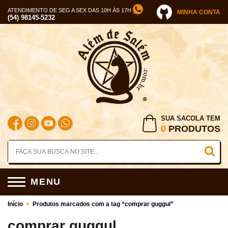
ATENDIMENTO DE SEG A SEX DAS 10H ÀS 17H
MINHA CONTA
(54) 98145-5232
SUA SACOLA TEM
0
PRODUTOS
MENU
Início
>
Produtos marcados com a tag “comprar guggul”
comprar guggul