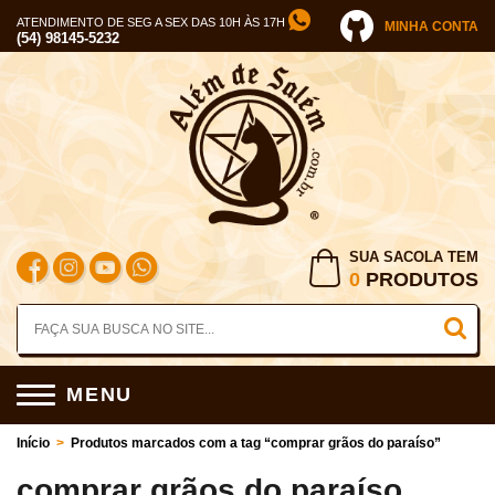
ATENDIMENTO DE SEG A SEX DAS 10H ÀS 17H
MINHA CONTA
(54) 98145-5232
SUA SACOLA TEM
0
PRODUTOS
MENU
Início
>
Produtos marcados com a tag “comprar grãos do paraíso”
comprar grãos do paraíso