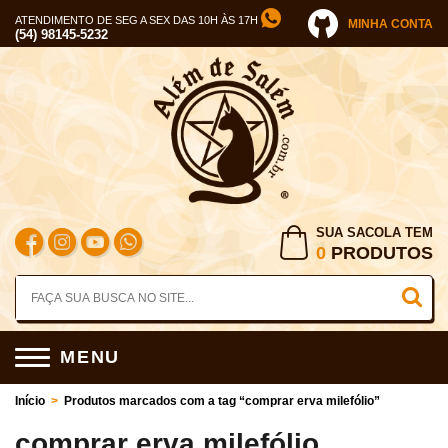
ATENDIMENTO DE SEG A SEX DAS 10H ÀS 17H
MINHA CONTA
(54) 98145-5232
SUA SACOLA TEM
0
PRODUTOS
MENU
Início
>
Produtos marcados com a tag “comprar erva milefólio”
comprar erva milefólio