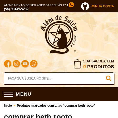
ATENDIMENTO DE SEG A SEX DAS 10H ÀS 17H
MINHA CONTA
(54) 98145-5232
SUA SACOLA TEM
0
PRODUTOS
MENU
Início
>
Produtos marcados com a tag “comprar beth rooto”
comprar beth rooto