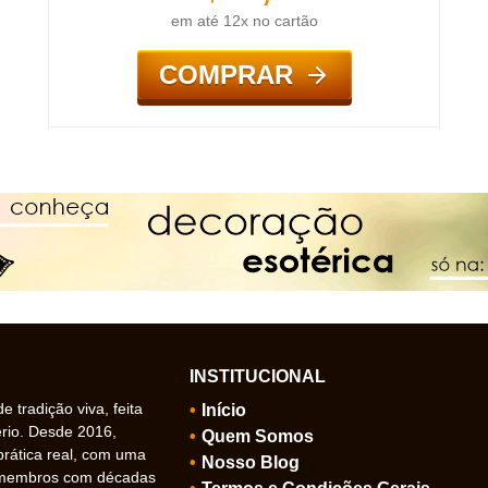
em até 12x no cartão
COMPRAR
INSTITUCIONAL
 tradição viva, feita
Início
ério. Desde 2016,
Quem Somos
prática real, com uma
Nosso Blog
 membros com décadas