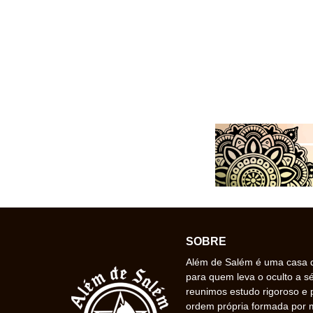
SOBRE
Além de Salém é uma casa de
para quem leva o oculto a s
reunimos estudo rigoroso e 
ordem própria formada por