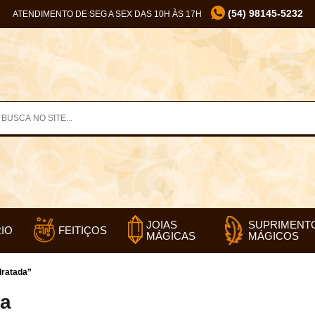
(54) 98145-5232
ATENDIMENTO DE SEG A SEX DAS 10H ÀS 17H
SUPRIMENT
JOIAS
IO
FEITIÇOS
MÁGICOS
MÁGICAS
dratada”
da