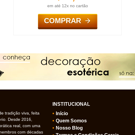
em até 12x no cartão
COMPRAR
INSTITUCIONAL
 tradição viva, feita
Início
ério. Desde 2016,
Quem Somos
prática real, com uma
Nosso Blog
 membros com décadas