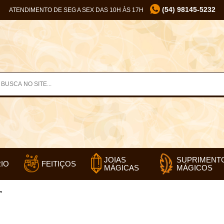
(54) 98145-5232
ATENDIMENTO DE SEG A SEX DAS 10H ÀS 17H
SUPRIMENT
JOIAS
IO
FEITIÇOS
MÁGICOS
MÁGICAS
”