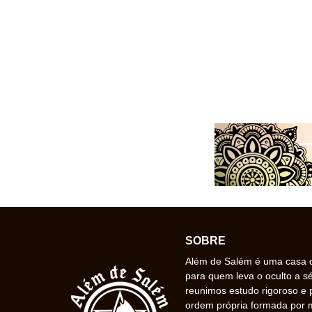
SOBRE
Além de Salém é uma casa de
para quem leva o oculto a s
reunimos estudo rigoroso e 
ordem própria formada por