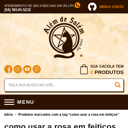
ATENDIMENTO DE SEG A SEX DAS 10H ÀS 17H
MINHA CONTA
(54) 98145-5232
SUA SACOLA TEM
0
PRODUTOS
MENU
Início
>
Produtos marcados com a tag “como usar a rosa em feitiços”
como usar a rosa em feitiços