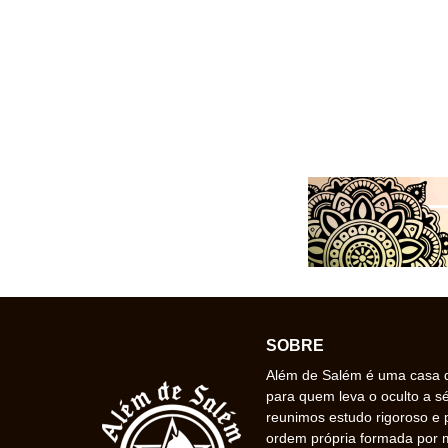
SOBRE
Além de Salém é uma casa de
para quem leva o oculto a s
reunimos estudo rigoroso e 
ordem própria formada por