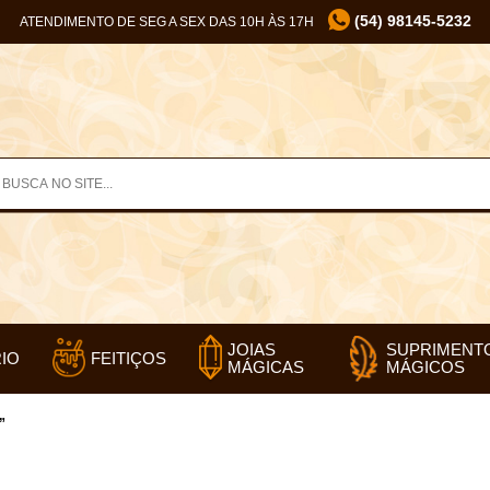
(54) 98145-5232
ATENDIMENTO DE SEG A SEX DAS 10H ÀS 17H
SUPRIMENT
JOIAS
IO
FEITIÇOS
MÁGICOS
MÁGICAS
”