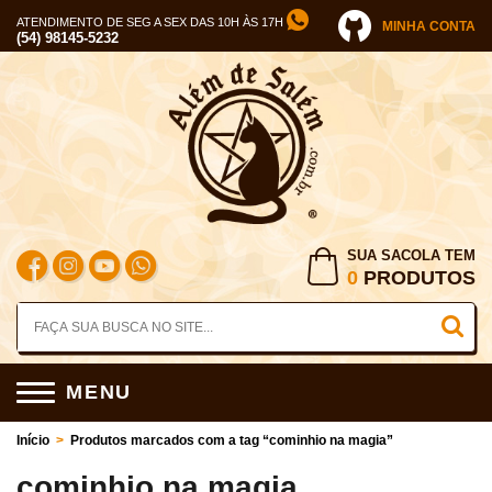
ATENDIMENTO DE SEG A SEX DAS 10H ÀS 17H
MINHA CONTA
(54) 98145-5232
SUA SACOLA TEM
0
PRODUTOS
MENU
Início
>
Produtos marcados com a tag “cominhio na magia”
cominhio na magia