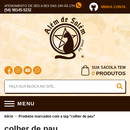
ATENDIMENTO DE SEG A SEX DAS 10H ÀS 17H
MINHA CONTA
(54) 98145-5232
SUA SACOLA TEM
0
PRODUTOS
MENU
Início
>
Produtos marcados com a tag “colher de pau”
colher de pau