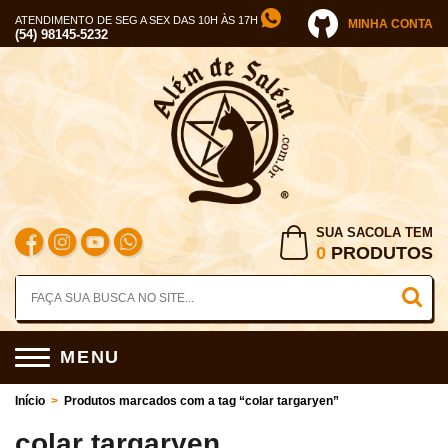
ATENDIMENTO DE SEG A SEX DAS 10H ÀS 17H
MINHA CONTA
(54) 98145-5232
SUA SACOLA TEM
0
PRODUTOS
MENU
Início
>
Produtos marcados com a tag “colar targaryen”
colar targaryen