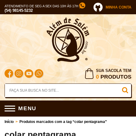
ATENDIMENTO DE SEG A SEX DAS 10H ÀS 17H
MINHA CONTA
(54) 98145-5232
SUA SACOLA TEM
0
PRODUTOS
MENU
Início
>
Produtos marcados com a tag “colar pentagrama”
colar pentagrama