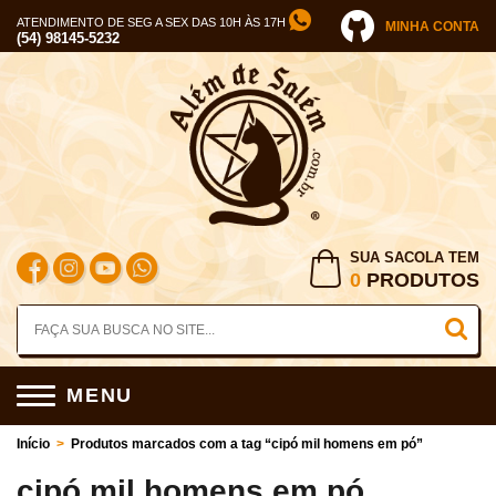
ATENDIMENTO DE SEG A SEX DAS 10H ÀS 17H
MINHA CONTA
(54) 98145-5232
SUA SACOLA TEM
0
PRODUTOS
MENU
Início
>
Produtos marcados com a tag “cipó mil homens em pó”
cipó mil homens em pó