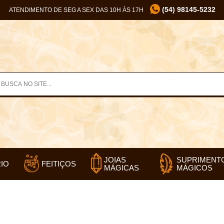
(54) 98145-5232
ATENDIMENTO DE SEG A SEX DAS 10H ÀS 17H
SUPRIMENT
JOIAS
IO
FEITIÇOS
MÁGICOS
MÁGICAS