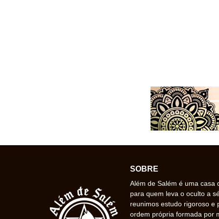
SOBRE
Além de Salém é uma casa de
para quem leva o oculto a s
reunimos estudo rigoroso e 
ordem própria formada por