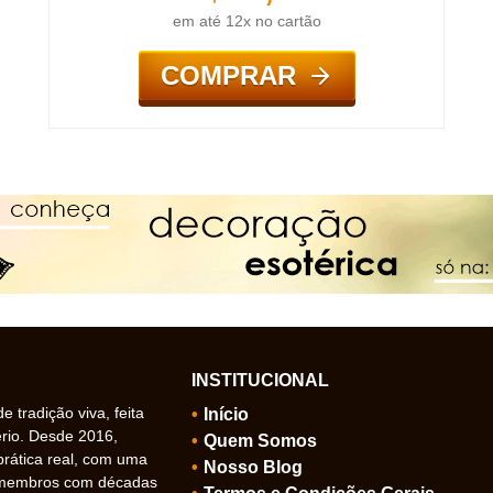
em até 12x no cartão
COMPRAR
INSTITUCIONAL
 tradição viva, feita
Início
ério. Desde 2016,
Quem Somos
prática real, com uma
Nosso Blog
 membros com décadas