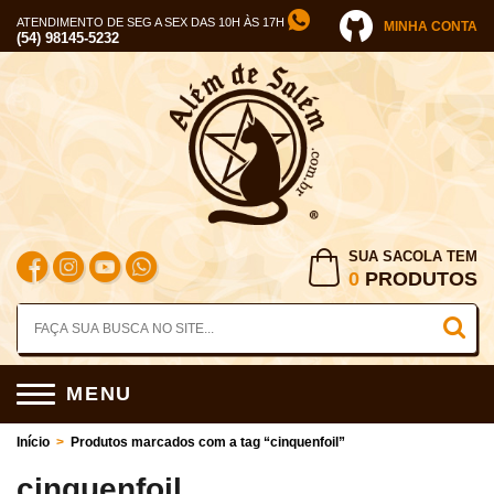
ATENDIMENTO DE SEG A SEX DAS 10H ÀS 17H
MINHA CONTA
(54) 98145-5232
SUA SACOLA TEM
0
PRODUTOS
MENU
Início
>
Produtos marcados com a tag “cinquenfoil”
cinquenfoil