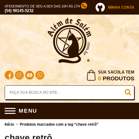
ATENDIMENTO DE SEG A SEX DAS 10H ÀS 17H
MINHA CONTA
(54) 98145-5232
SUA SACOLA TEM
0
PRODUTOS
MENU
Início
>
Produtos marcados com a tag “chave retrô”
chave retrô