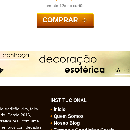
em até 12x no cartão
COMPRAR
INSTITUCIONAL
 tradição viva, feita
Início
ério. Desde 2016,
Quem Somos
prática real, com uma
Nosso Blog
 membros com décadas