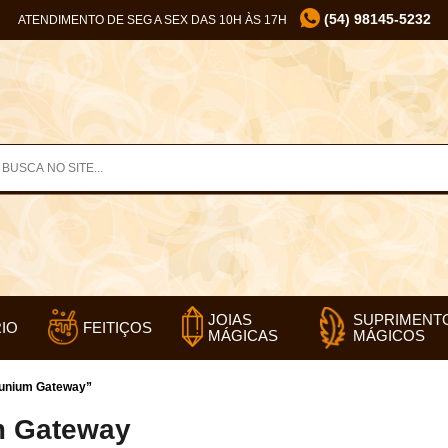
(54) 98145-5232
ATENDIMENTO DE SEG A SEX DAS 10H ÀS 17H
SUPRIMENT
JOIAS
IO
FEITIÇOS
MÁGICOS
MÁGICAS
lunium Gateway”
m Gateway