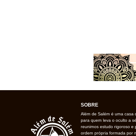
SOBRE
Além de Salém é uma casa de
para quem leva o oculto a s
reunimos estudo rigoroso e 
ordem própria formada por