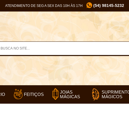
(54) 98145-5232
ATENDIMENTO DE SEG A SEX DAS 10H ÀS 17H
SUPRIMENT
JOIAS
IO
FEITIÇOS
MÁGICOS
MÁGICAS