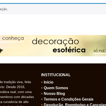
leção.
INSTITUCIONAL
 tradição viva, feita
Início
ério. Desde 2016,
Quem Somos
prática real, com uma
Nosso Blog
 membros com décadas
Termos e Condições Gerais
 curadoria de alto
Devolução, Reembolso e Cancela