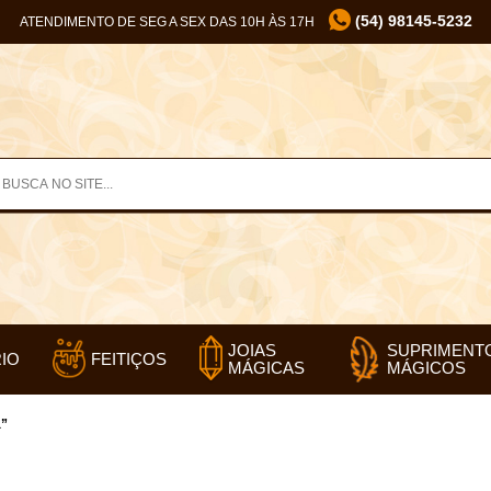
(54) 98145-5232
ATENDIMENTO DE SEG A SEX DAS 10H ÀS 17H
SUPRIMENT
JOIAS
IO
FEITIÇOS
MÁGICOS
MÁGICAS
a”