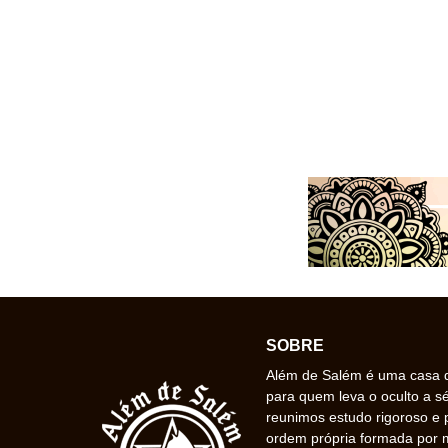
SOBRE
Além de Salém é uma casa de
para quem leva o oculto a s
reunimos estudo rigoroso e 
ordem própria formada por