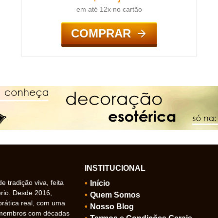
em até 12x no cartão
COMPRAR
INSTITUCIONAL
 tradição viva, feita
Início
ério. Desde 2016,
Quem Somos
prática real, com uma
Nosso Blog
 membros com décadas