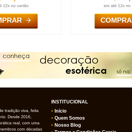
é 12x no cartão
em até 12x no 
MPRAR
COMPRA
INSTITUCIONAL
 tradição viva, feita
Início
ério. Desde 2016,
Quem Somos
prática real, com uma
Nosso Blog
 membros com décadas