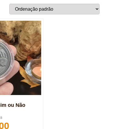
Sim ou Não
as
00