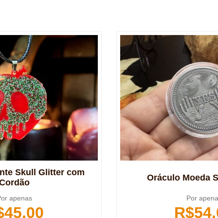
nte Skull Glitter com
Oráculo Moeda 
Cordão
or apenas
Por apen
$
45,00
R$
54,