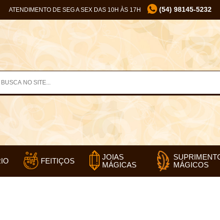
(54) 98145-5232
ATENDIMENTO DE SEG A SEX DAS 10H ÀS 17H
SUPRIMENT
JOIAS
IO
FEITIÇOS
MÁGICOS
MÁGICAS