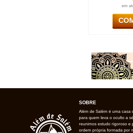
em at
CO
SOBRE
Além de Salém é uma casa de
para quem leva o oculto a s
reunimos estudo rigoroso e 
ordem própria formada por