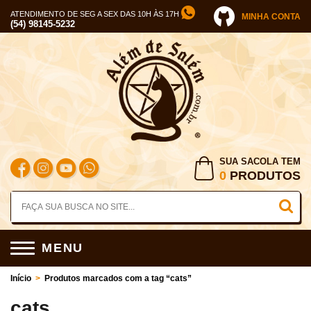
ATENDIMENTO DE SEG A SEX DAS 10H ÀS 17H
MINHA CONTA
(54) 98145-5232
SUA SACOLA TEM
0
PRODUTOS
MENU
Início
>
Produtos marcados com a tag “cats”
cats