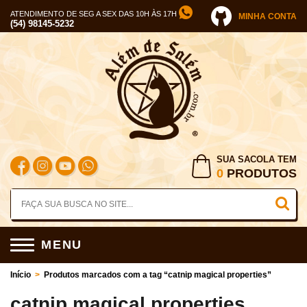
ATENDIMENTO DE SEG A SEX DAS 10H ÀS 17H
MINHA CONTA
(54) 98145-5232
SUA SACOLA TEM
0
PRODUTOS
MENU
Início
>
Produtos marcados com a tag “catnip magical properties”
catnip magical properties