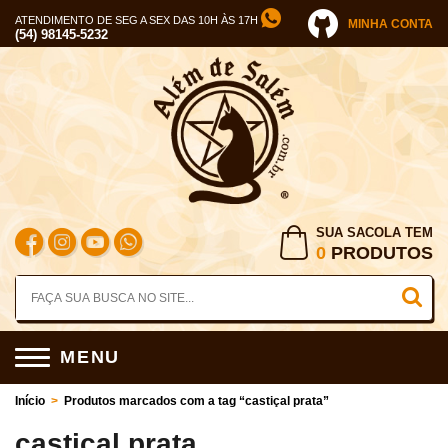
ATENDIMENTO DE SEG A SEX DAS 10H ÀS 17H
MINHA CONTA
(54) 98145-5232
SUA SACOLA TEM
0
PRODUTOS
MENU
Início
>
Produtos marcados com a tag “castiçal prata”
castiçal prata