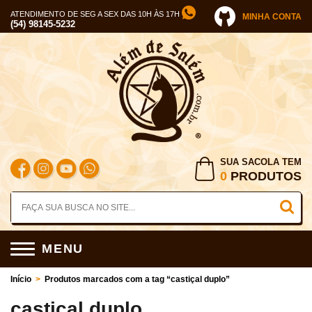
ATENDIMENTO DE SEG A SEX DAS 10H ÀS 17H
MINHA CONTA
(54) 98145-5232
SUA SACOLA TEM
0
PRODUTOS
MENU
Início
>
Produtos marcados com a tag “castiçal duplo”
castiçal duplo