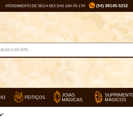
(54) 98145-5232
ATENDIMENTO DE SEG A SEX DAS 10H ÀS 17H
SUPRIMENT
JOIAS
IO
FEITIÇOS
MÁGICOS
MÁGICAS
a”