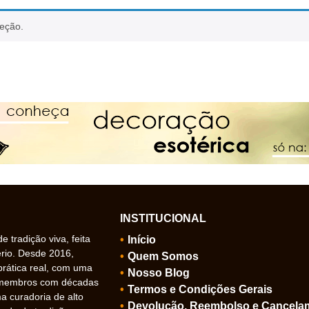
leção.
INSTITUCIONAL
 tradição viva, feita
Início
ério. Desde 2016,
Quem Somos
prática real, com uma
Nosso Blog
 membros com décadas
Termos e Condições Gerais
 curadoria de alto
Devolução, Reembolso e Cancela