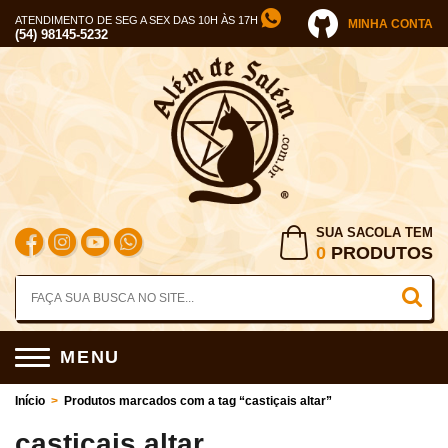
ATENDIMENTO DE SEG A SEX DAS 10H ÀS 17H
MINHA CONTA
(54) 98145-5232
SUA SACOLA TEM
0
PRODUTOS
MENU
Início
>
Produtos marcados com a tag “castiçais altar”
castiçais altar