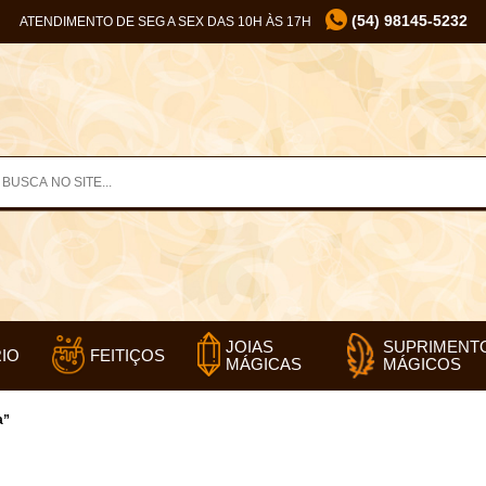
(54) 98145-5232
ATENDIMENTO DE SEG A SEX DAS 10H ÀS 17H
SUPRIMENT
JOIAS
IO
FEITIÇOS
MÁGICOS
MÁGICAS
a”