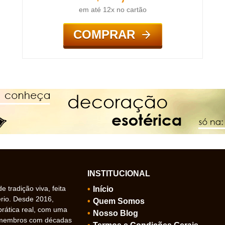
em até 12x no cartão
COMPRAR
INSTITUCIONAL
 tradição viva, feita
Início
ério. Desde 2016,
Quem Somos
prática real, com uma
Nosso Blog
 membros com décadas