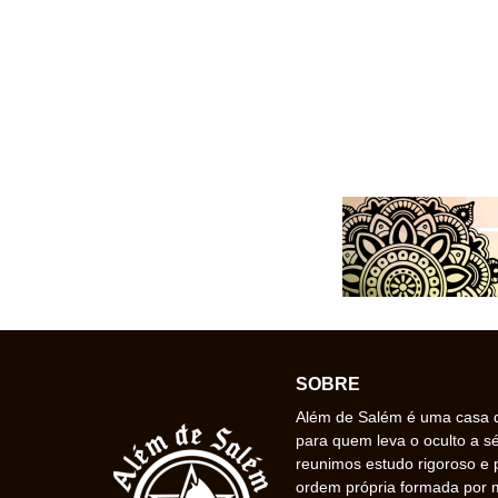
SOBRE
Além de Salém é uma casa de
para quem leva o oculto a s
reunimos estudo rigoroso e 
ordem própria formada por