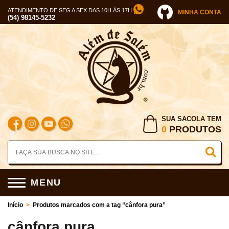
ATENDIMENTO DE SEG A SEX DAS 10H ÀS 17H
MINHA CONTA
(54) 98145-5232
SUA SACOLA TEM
0
PRODUTOS
MENU
Início
>
Produtos marcados com a tag “cânfora pura”
cânfora pura