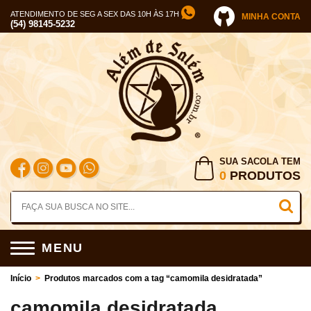
ATENDIMENTO DE SEG A SEX DAS 10H ÀS 17H
MINHA CONTA
(54) 98145-5232
SUA SACOLA TEM
0
PRODUTOS
MENU
Início
>
Produtos marcados com a tag “camomila desidratada”
camomila desidratada