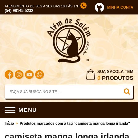
ATENDIMENTO DE SEG A SEX DAS 10H ÀS 17H
MINHA CONTA
(54) 98145-5232
SUA SACOLA TEM
0
PRODUTOS
MENU
Início
>
Produtos marcados com a tag “camiseta manga longa irlanda”
camiseta manga longa irlanda