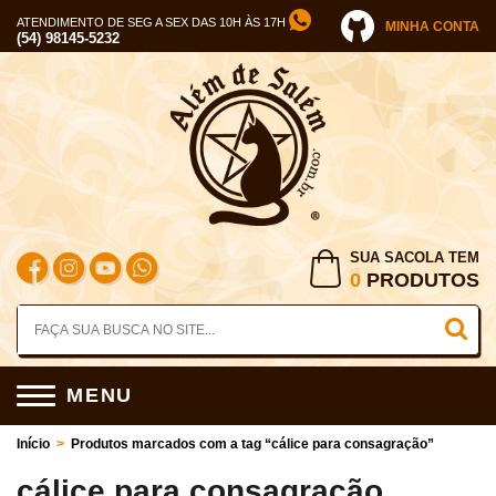
ATENDIMENTO DE SEG A SEX DAS 10H ÀS 17H
MINHA CONTA
(54) 98145-5232
SUA SACOLA TEM
0
PRODUTOS
MENU
Início
>
Produtos marcados com a tag “cálice para consagração”
cálice para consagração